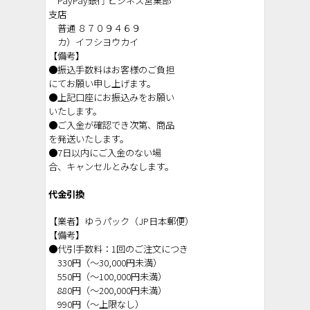
PayPay銀行 ビジネス営業部
支店
普通 ８７０９４６９
カ）イフシヨウカイ
【備考】
●振込手数料はお客様のご負担
にてお願い申し上げます。
●上記口座にお振込みをお願い
いたします。
●ご入金が確認でき次第、商品
を発送いたします。
●7日以内にご入金のない場
合、キャンセルとみなします。
代金引換
【業者】ゆうパック（JP日本郵便）
【備考】
●代引手数料：1回のご注文につき
330円（～30,000円未満）
550円（～100,000円未満）
880円（～200,000円未満）
990円（～上限なし）