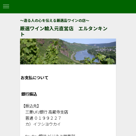
～造る人の心を伝える厳選品ワインの店～
厳選ワイン輸入元直営店 エルタンキン
ト
お支払について
銀行振込
【振込先】
三菱UFJ銀行 高蔵寺支店
普通 ０１９９２２７
カ）イフシヨウカイ