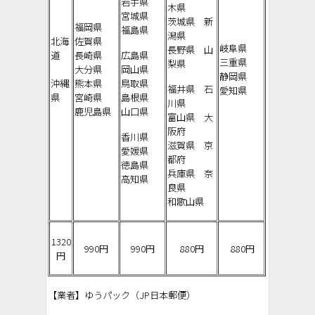
岩手県
木県
宮城県
茨城県 新
福岡県
福島県
潟県
北海
佐賀県
岐阜県
長野県
山
道
長崎県
広島県
三重県
梨県
大分県
岡山県
静岡県
沖縄
熊本県
鳥取県
福井県 石
愛知県
県
宮崎県
島根県
川県
鹿児島県
山口県
富山県 大
阪府
香川県
滋賀県 京
愛媛県
都府
徳島県
兵庫県 奈
高知県
良県
和歌山県
1320
990円
990円
880円
880
円
円
【業者】ゆうパック（JP日本郵便）