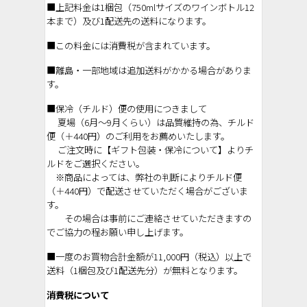
■上記料金は1梱包（750mlサイズのワインボトル12
本まで）及び1配送先の送料になります。
■この料金には消費税が含まれています。
■離島・一部地域は追加送料がかかる場合がありま
す。
■保冷（チルド）便の使用につきまして
夏場（6月～9月くらい）は品質維持の為、チルド
便（＋440円）のご利用をお薦めいたします。
ご注文時に【ギフト包装・保冷について】よりチ
ルドをご選択ください。
※商品によっては、弊社の判断によりチルド便
（＋440円）で配送させていただく場合がございま
す。
その場合は事前にご連絡させていただきますの
でご協力の程お願い申し上げます。
■一度のお買物合計金額が11,000円（税込）以上で
送料（1梱包及び1配送先分）が無料となります。
消費税について