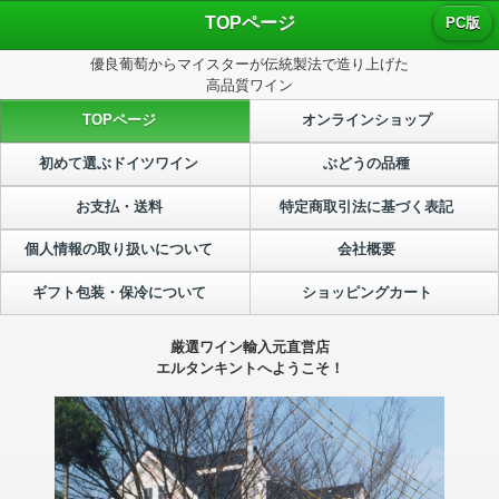
TOPページ
PC版
優良葡萄からマイスターが伝統製法で造り上げた
高品質ワイン
TOPページ
オンラインショップ
初めて選ぶドイツワイン
ぶどうの品種
お支払・送料
特定商取引法に基づく表記
個人情報の取り扱いについて
会社概要
ギフト包装・保冷について
ショッピングカート
厳選ワイン輸入元直営店
エルタンキントへようこそ！